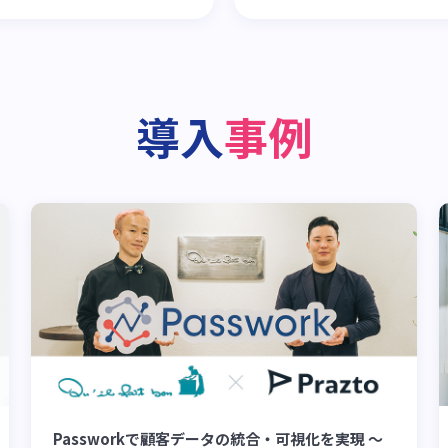
導入
事例
Passworkで顧客データの統合・可視化を実現 〜