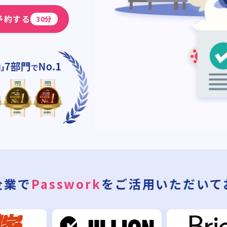
予約する
30分
企業で
Passwork
を
ご活用いただいて